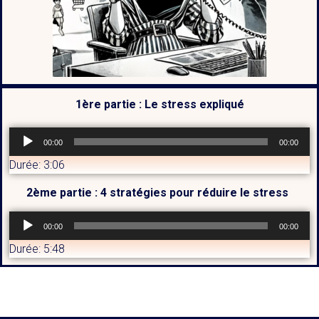
1ère partie : Le stress expliqué
L
00:00
00:00
e
Durée: 3:06
c
t
2ème partie : 4 stratégies pour réduire le stress
e
L
u
00:00
00:00
e
r
Durée: 5:48
c
a
t
u
e
d
u
i