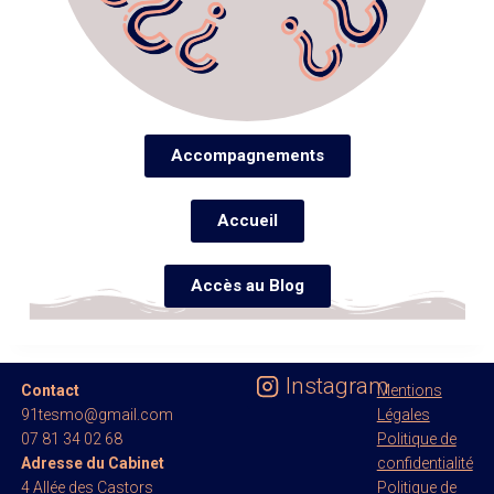
Accompagnements
Accueil
Accès au Blog
Instagram
Contact
Mentions
91tesmo@gmail.com
Légales
07 81 34 02 68
Politique de
Adresse du Cabinet
confidentialité
4 Allée des Castors
Politique de