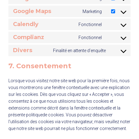
n
v
C
t
s
e
t
i
o
o
Google Maps
Marketing
e
r
C
t
c
n
s
n
v
o
o
e
s
e
Calendly
Fonctionnel
t
i
C
n
s
e
e
r
t
c
o
s
e
l
n
v
Complianz
Fonctionnel
o
e
C
n
e
r
e
t
i
s
g
o
s
n
v
m
t
Divers
c
Finalité en attente d’enquête
e
o
C
n
e
t
i
e
o
e
r
o
o
s
n
t
c
n
s
w
7. Consentement
v
g
n
e
t
o
e
t
e
o
i
l
s
n
t
s
g
o
r
r
c
e
Lorsque vous visitez notre site web pour la première fois, nous
e
t
o
e
o
r
v
d
e
-
vous montrerons une fenêtre contextuelle avec une explication
n
t
s
r
o
i
p
g
r
sur les cookies. Dès que vous cliquez sur « Accepter », vous
t
o
e
v
g
c
r
o
e
consentez à ce que nous utilisions tous les cookies et
t
s
r
i
l
e
e
o
c
extensions comme décrit dans la fenêtre contextuelle et la
o
e
v
c
e
g
s
g
a
présente politiquede cookies. Vous pouvez désactiver
s
r
i
e
-
o
s
l
p
l’utilisation des cookies via votre navigateur, mais veuillez noter
e
v
c
g
a
o
e
t
que notre site web pourrait ne plus fonctionner correctement.
r
i
e
o
n
g
-
c
v
c
c
o
a
l