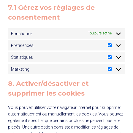
a
h
i
e
a
g
l
e
7.1 Gérez vos réglages de
d
a
c
c
l
l
y
-
s
consentement
e
o
e
e
t
f
e
d
m
n
-
i
o
n
i
p
d
m
c
n
Fonctionnel
Toujours activé
s
v
l
l
a
s
t
e
e
i
y
p
s
Préférences
P
r
a
s
r
s
n
Statistiques
S
é
z
t
f
Marketing
M
a
é
a
t
r
8. Activer/désactiver et
r
i
e
k
supprimer les cookies
s
n
e
t
c
t
i
e
Vous pouvez utiliser votre navigateur internet pour supprimer
i
q
s
automatiquement ou manuellement les cookies. Vous pouvez
n
u
également spécifier que certains cookies ne peuvent pas être
g
e
placés. Une autre option consiste à modifier les réglages de
s