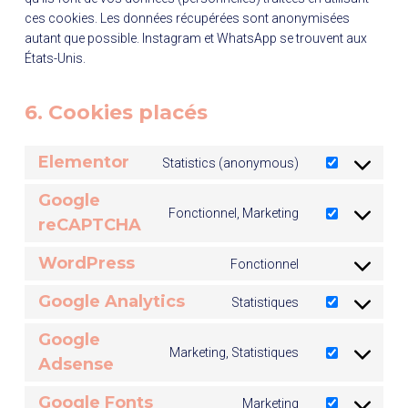
ces cookies. Les données récupérées sont anonymisées
autant que possible. Instagram et WhatsApp se trouvent aux
États-Unis.
6. Cookies placés
Elementor
Statistics (anonymous)
C
o
Google
n
Fonctionnel, Marketing
reCAPTCHA
C
s
o
e
WordPress
n
Fonctionnel
n
C
s
t
o
Google Analytics
Statistiques
e
C
t
n
n
o
o
s
Google
t
n
s
Marketing, Statistiques
e
Adsense
C
t
s
e
n
o
o
e
r
t
Google Fonts
n
s
Marketing