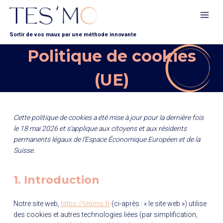
Aller
au
contenu
Sortir de vos maux par une méthode innovante
Politique de cookies
(UE)
Cette politique de cookies a été mise à jour pour la dernière fois
le 18 mai 2026 et s’applique aux citoyens et aux résidents
permanents légaux de l’Espace Économique Européen et de la
Suisse.
1. Introduction
Notre site web,
https://tesmo.fr
(ci-après : « le site web ») utilise
des cookies et autres technologies liées (par simplification,