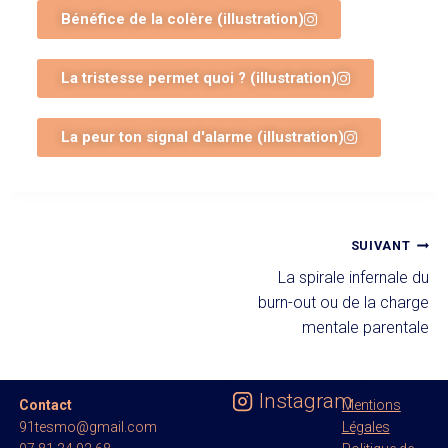
Bénéfice de la colère (illustration)
La tristesse permet quoi ? (illustration)
La peur ton signal d'alarme (illustration)
SUIVANT
La spirale infernale du
burn-out ou de la charge
mentale parentale
Instagram
Contact
Mentions
91tesmo@gmail.com
Légales